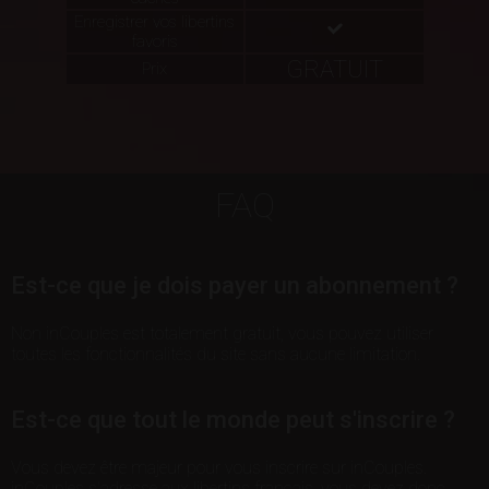
Enregistrer vos libertins
favoris
GRATUIT
Prix
FAQ
Est-ce que je dois payer un abonnement ?
Non inCouples est totalement gratuit, vous pouvez utiliser
toutes les fonctionnalités du site sans aucune limitation.
Est-ce que tout le monde peut s'inscrire ?
Vous devez être majeur pour vous inscrire sur inCouples.
inCouples s'adresse aux libertins français, vous devez donc