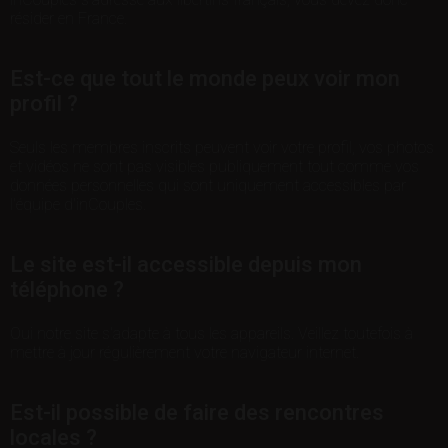
résider en France.
Est-ce que tout le monde peux voir mon
profil ?
Seuls les membres inscrits peuvent voir votre profil, vos photos
et vidéos ne sont pas visibles publiquement tout comme vos
données personnelles qui sont uniquement accessibles par
l'équipe d'inCouples.
Le site est-il accessible depuis mon
téléphone ?
Oui notre site s'adapte à tous les appareils. Veillez toutefois à
mettre à jour régulièrement votre navigateur internet.
Est-il possible de faire des rencontres
locales ?