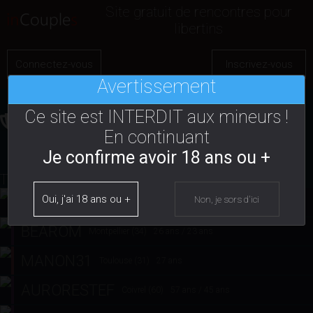
Site gratuit de rencontres pour
libertins
Connectez-vous
Inscrivez-vous
Avertissement
Ce site est INTERDIT aux mineurs !
Libertins les plus prisés
En continuant
Je confirme avoir 18 ans ou +
TOP 5 DES LIBERTINS LES PLUS VISITÉS
BIQUETTE
Écouflant (49)
37 ans
BEAROM
Montpellier (34)
26 ans / 23 ans
MANON31
Toulouse (31)
27 ans
AURORESTEF
Coivrel (60)
57 ans / 45 ans