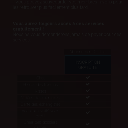
- Vous pouvez sauvegarder vos membres favoris pour
les retrouver plus facilement plus tard.
Vous aurez toujours accès à ces services
gratuitement !
Nous ne vous demanderons jamais de payer pour ces
services.
Abonnement Gratuit
INSCRIPTION
GRATUITE
Chat
Photos des libertins
Kisses
Vidéos des membres
Carte des échangistes
Voir qui a visité votre
profil
Créer des dossiers
cachés